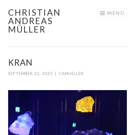
CHRISTIAN
Zum
MENÜ
ANDREAS
Inhalt
MÜLLER
springen
KRAN
SEPTEMBER 22, 2023
|
CAMUELLER