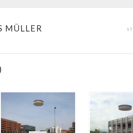
S MÜLLER
S
)